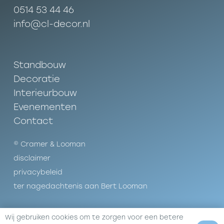
0514 53 44 46
info@cl-decor.nl
Standbouw
Decoratie
Interieurbouw
Evenementen
Contact
©
Cramer & Looman
disclaimer
privacybeleid
ter nagedachtenis aan Bert Looman
Wij gebruiken cookies om te zorgen voor een betere