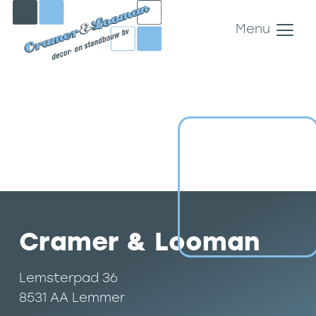
Menu
Cramer & Looman
Lemsterpad 36
8531 AA Lemmer