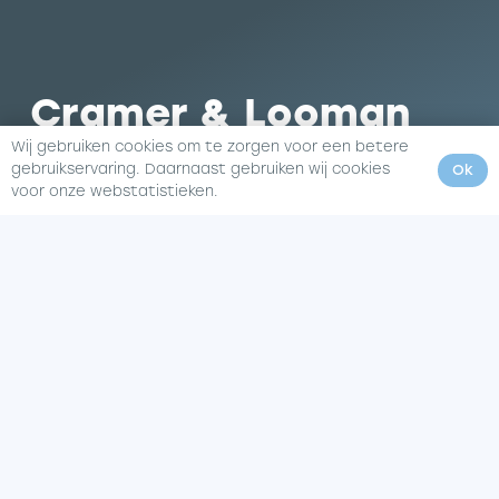
Cramer & Looman
Wij gebruiken cookies om te zorgen voor een betere
Lemsterpad 36
gebruikservaring. Daarnaast gebruiken wij cookies
Ok
voor onze webstatistieken.
8531 AA Lemmer
0514 53 44 46
info@cl-decor.nl
Standbouw
Decoratie
Interieurbouw
Evenementen